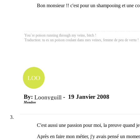
Bon monsieur !! c'est pour un shampooing et une coup
You´re poison running through my veins, bitch !
Traduction: tu es un poison coulant dans mes veines, femme de peu de vertu !
LOO
By:
-
19 Janvier 2008
Loonyguill
Membre
C'est aussi une passion pour moi, la preuve quand je 
Après en faire mon métier, j'y avais pensé un moment,