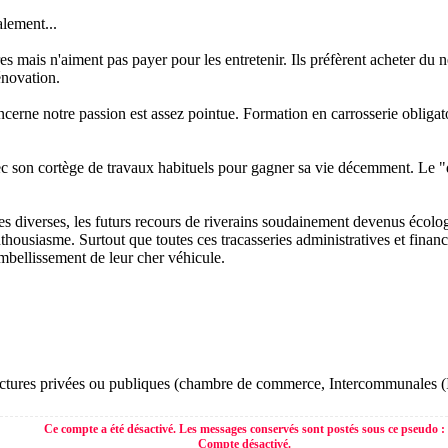
alement...
res mais n'aiment pas payer pour les entretenir. Ils préfèrent acheter d
énovation.
erne notre passion est assez pointue. Formation en carrosserie obligato
ec son cortège de travaux habituels pour gagner sa vie décemment. Le "de
es diverses, les futurs recours de riverains soudainement devenus écologi
housiasme. Surtout que toutes ces tracasseries administratives et financ
embellissement de leur cher véhicule.
uctures privées ou publiques (chambre de commerce, Intercommunales (Igr
Ce compte a été désactivé. Les messages conservés sont postés sous ce pseudo :
Compte désactivé.​