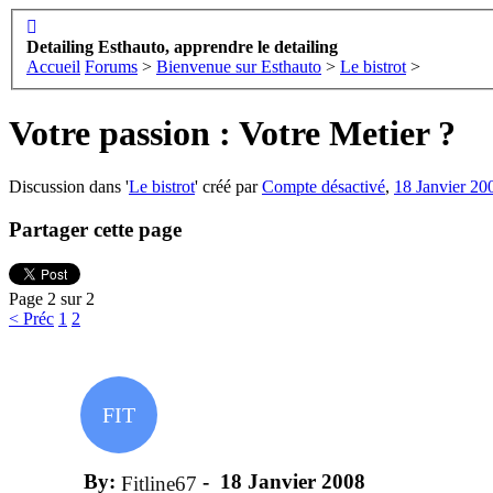
Detailing Esthauto, apprendre le detailing
Accueil
Forums
>
Bienvenue sur Esthauto
>
Le bistrot
>
Votre passion : Votre Metier ?
Discussion dans '
Le bistrot
' créé par
Compte désactivé
,
18 Janvier 20
Partager cette page
Page 2 sur 2
< Préc
1
2
FIT
By:
-
18 Janvier 2008
Fitline67