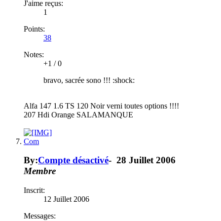
J'aime reçus:
1
Points:
38
Notes:
+1
/
0
bravo, sacrée sono !!! :shock:
Alfa 147 1.6 TS 120 Noir verni toutes options !!!!
207 Hdi Orange SALAMANQUE
Com
By:
Compte désactivé
-
28 Juillet 2006
Membre
Inscrit:
12 Juillet 2006
Messages: