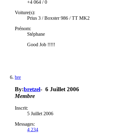
+4 064
/
0
Voiture(s):
Prius 3 / Boxster 986 / TT MK2
Prénom:
Stéphane
Good Job !!!!!
bre
By:
bretzel
-
6 Juillet 2006
Membre
Inscrit:
5 Juillet 2006
Messages:
4 234