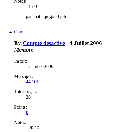
Notes:
+1
/
0
pas mal juju good job
Com
By:
Compte désactivé
-
4 Juillet 2006
Membre
Inscrit:
12 Juillet 2006
Messages:
44 101
J'aime reçus:
20
Points:
0
Notes:
+20
/
0