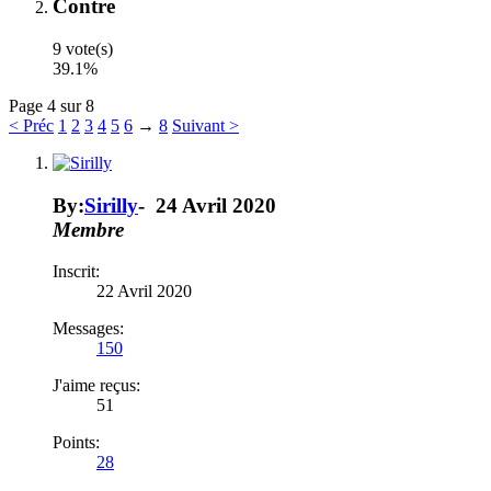
Contre
9 vote(s)
39.1%
Page 4 sur 8
< Préc
1
2
3
4
5
6
→
8
Suivant >
By:
Sirilly
-
24 Avril 2020
Membre
Inscrit:
22 Avril 2020
Messages:
150
J'aime reçus:
51
Points:
28