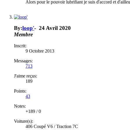
Alors pour le pouvoir lubrifiant je suis d'accord et d'aille
By:
loop'
-
24 Avril 2020
Membre
Inscrit:
9 Octobre 2013
Messages:
713
J'aime reçus:
189
Points:
43
Notes:
+189
/
0
Voiture(s):
406 Coupé V6 / Traction 7C