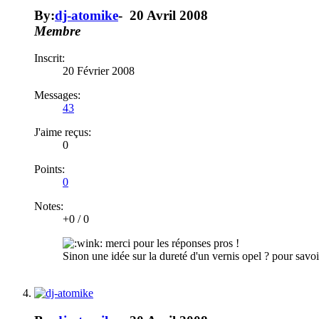
By:
dj-atomike
-
20 Avril 2008
Membre
Inscrit:
20 Février 2008
Messages:
43
J'aime reçus:
0
Points:
0
Notes:
+0
/
0
merci pour les réponses pros !
Sinon une idée sur la dureté d'un vernis opel ? pour savoi