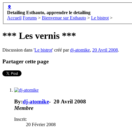
Detailing Esthauto, apprendre le detailing
Accueil
Forums
>
Bienvenue sur Esthauto
>
Le bistrot
>
*** Les vernis ***
Discussion dans '
Le bistrot
' créé par
dj-atomike
,
20 Avril 2008
.
Partager cette page
By:
dj-atomike
-
20 Avril 2008
Membre
Inscrit:
20 Février 2008