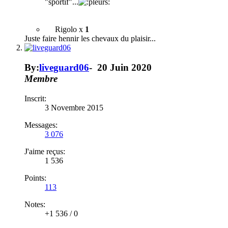
"sportif"...
Rigolo x
1
Juste faire hennir les chevaux du plaisir...
By:
liveguard06
-
20 Juin 2020
Membre
Inscrit:
3 Novembre 2015
Messages:
3 076
J'aime reçus:
1 536
Points:
113
Notes:
+1 536
/
0