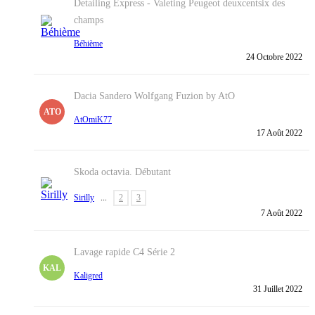
Detailing Express - Valeting
Peugeot deuxcentsix des
champs
Béhième
24 Octobre 2022
Dacia Sandero Wolfgang Fuzion by AtO
ATO
AtOmiK77
17 Août 2022
Skoda octavia. Débutant
Sirilly
...
2
3
7 Août 2022
Lavage rapide C4 Série 2
KAL
Kaligred
31 Juillet 2022