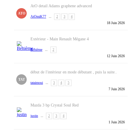
AtO detail Adams graphene advanced
ATO
AtOmiK77
...
2
3
4
18 Juin 2026
Extérieur - Main
Renault Mégane 4
Béhième
...
2
12 Juin 2026
début de l'intérieur en mode débutant , puis la suite..
TAT
tataimoui
...
3
4
5
7 Juin 2026
Mazda 3 bp Crystal Soul Red
justin
...
2
3
4
1 Juin 2026