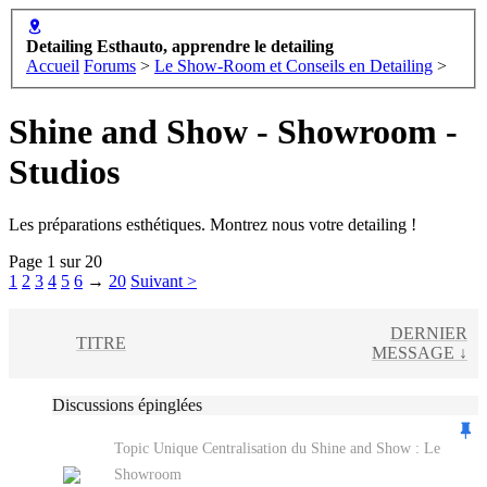
Detailing Esthauto, apprendre le detailing
Accueil
Forums
>
Le Show-Room et Conseils en Detailing
>
Shine and Show - Showroom -
Studios
Les préparations esthétiques. Montrez nous votre detailing !
Page 1 sur 20
1
2
3
4
5
6
→
20
Suivant >
DERNIER
TITRE
MESSAGE ↓
Discussions épinglées
Topic Unique
Centralisation du Shine and Show : Le
Showroom