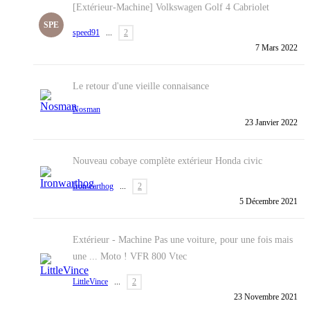
[Extérieur-Machine] Volkswagen Golf 4 Cabriolet
SPE
speed91
...
2
7 Mars 2022
Le retour d'une vieille connaisance
Nosman
23 Janvier 2022
Nouveau cobaye complète extérieur Honda civic
Ironwarthog
...
2
5 Décembre 2021
Extérieur - Machine
Pas une voiture, pour une fois mais
une ... Moto ! VFR 800 Vtec
LittleVince
...
2
23 Novembre 2021