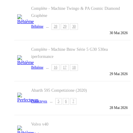
Complète - Machine
Twingo & PA Cosmic Diamond
Graphène
Béhième
...
28
29
30
30 Mai 2026
Complète - Machine
Bmw Série 5 G30 530ea
iperformance
Béhième
...
16
17
18
29 Mai 2026
Abarth 595 Competizione (2020)
Perfecteyes
...
5
6
7
28 Mai 2026
Volvo v40