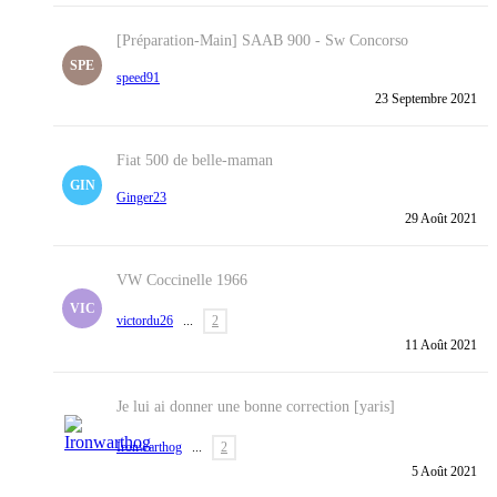
[Préparation-Main] SAAB 900 - Sw Concorso
SPE
speed91
23 Septembre 2021
Fiat 500 de belle-maman
GIN
Ginger23
29 Août 2021
VW Coccinelle 1966
VIC
victordu26
...
2
11 Août 2021
Je lui ai donner une bonne correction [yaris]
Ironwarthog
...
2
5 Août 2021