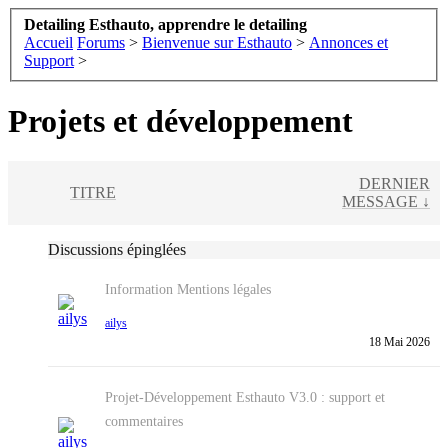
Detailing Esthauto, apprendre le detailing
Accueil
Forums
>
Bienvenue sur Esthauto
>
Annonces et
Support
>
Projets et développement
DERNIER
TITRE
MESSAGE ↓
Discussions épinglées
Information
Mentions légales
ailys
18 Mai 2026
Projet-Développement
Esthauto V3.0 : support et
commentaires