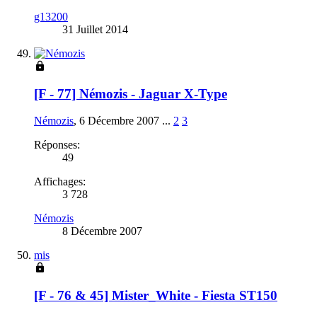
g13200
31 Juillet 2014
[F - 77] Némozis - Jaguar X-Type
Némozis
,
6 Décembre 2007
...
2
3
Réponses:
49
Affichages:
3 728
Némozis
8 Décembre 2007
mis
[F - 76 & 45] Mister_White - Fiesta ST150