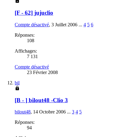
[F - 62] jujuclio
Compte désactivé
,
3 Juillet 2006
...
4
5
6
Réponses:
108
Affichages:
7 131
Compte désactivé
23 Février 2008
bil
[B - ] bilout48 -Clio 3
bilout48
,
14 Octobre 2006
...
3
4
5
Réponses:
94