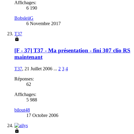
Affichages:
6 190
BobsleiiG
6 Novembre 2017
T37
[F - 37] T37 - Ma présentation - fini 307 clio RS
maintenant
T37
,
21 Juillet 2006
...
2
3
4
Réponses:
62
Affichages:
5 988
bilout48
17 Octobre 2006