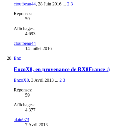
ctoutbeau44
,
28 Juin 2016
...
2
3
Réponses:
59
Affichages:
4 693
ctoutbeau44
14 Juillet 2016
Enz
EnzoX8, en provenance de RX8France :)
EnzoX8
,
3 Avril 2013
...
2
3
Réponses:
59
Affichages:
4 377
alain973
7 Avril 2013