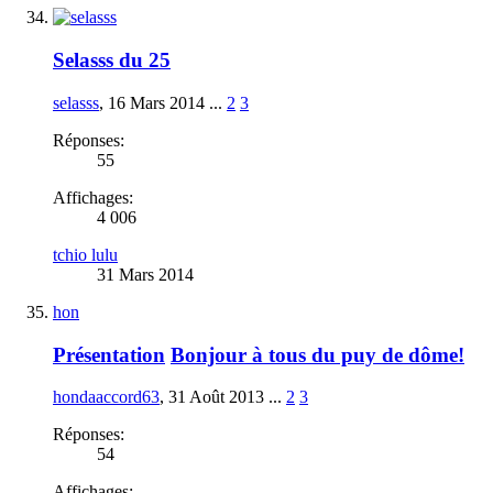
Selasss du 25
selasss
,
16 Mars 2014
...
2
3
Réponses:
55
Affichages:
4 006
tchio lulu
31 Mars 2014
hon
Présentation
Bonjour à tous du puy de dôme!
hondaaccord63
,
31 Août 2013
...
2
3
Réponses:
54
Affichages: