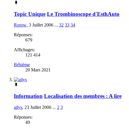
Topic Unique
Le Trombinoscope d'EsthAuto
Rorow
,
3 Juillet 2006
...
32
33
34
Réponses:
679
Affichages:
121 414
Béhième
20 Mars 2021
Information
Localisation des membres : A lire
ailys
,
23 Juillet 2006
...
2
3
Réponses:
49