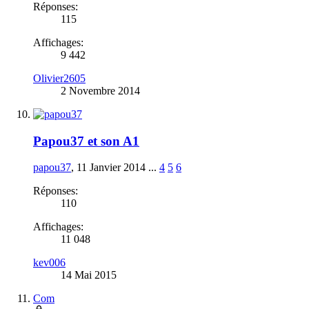
Réponses:
115
Affichages:
9 442
Olivier2605
2 Novembre 2014
Papou37 et son A1
papou37
,
11 Janvier 2014
...
4
5
6
Réponses:
110
Affichages:
11 048
kev006
14 Mai 2015
Com