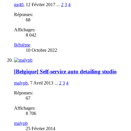
gg40
,
12 Février 2017
...
2
3
4
Réponses:
68
Affichages:
8 042
Béhième
10 Octobre 2022
[Belgique] Self-service auto detailing studio
malypb
,
7 Avril 2013
...
2
3
4
Réponses:
67
Affichages:
8 706
malypb
25 Février 2014