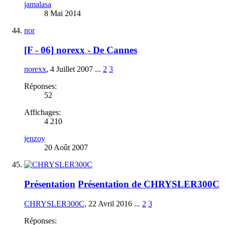
jamalasa
8 Mai 2014
nor
[F - 06] norexx - De Cannes
norexx
,
4 Juillet 2007
...
2
3
Réponses:
52
Affichages:
4 210
jenzoy
20 Août 2007
Présentation
Présentation de CHRYSLER300C
CHRYSLER300C
,
22 Avril 2016
...
2
3
Réponses: