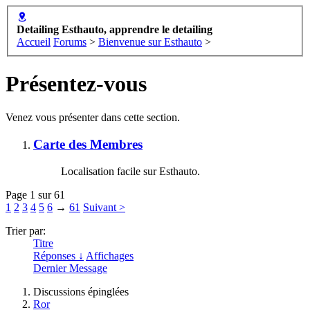
Detailing Esthauto, apprendre le detailing
Accueil
Forums
>
Bienvenue sur Esthauto
>
Présentez-vous
Venez vous présenter dans cette section.
Carte des Membres
Localisation facile sur Esthauto.
Page 1 sur 61
1
2
3
4
5
6
→
61
Suivant >
Trier par:
Titre
Réponses ↓
Affichages
Dernier Message
Discussions épinglées
Ror