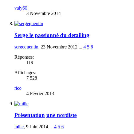
valy60
3 Novembre 2014
Serge le passionné du detailing
sergequentin
,
23 Novembre 2012
...
4
5
6
Réponses:
119
Affichages:
7 528
rico
4 Février 2013
Présentation
une nordiste
milie
,
9 Juin 2014
...
4
5
6