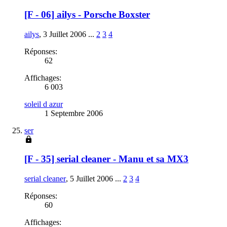
[F - 06] ailys - Porsche Boxster
ailys
,
3 Juillet 2006
...
2
3
4
Réponses:
62
Affichages:
6 003
soleil d azur
1 Septembre 2006
ser
[F - 35] serial cleaner - Manu et sa MX3
serial cleaner
,
5 Juillet 2006
...
2
3
4
Réponses:
60
Affichages: