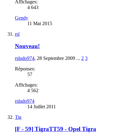
Affichages:
4 643
Gendy
11 Mai 2015
rsl
Nouveau!
rsludo974
,
28 Septembre 2009
...
2
3
Réponses:
57
Affichages:
4 562
rsludo974
14 Juillet 2011
Tig
[F - 59] TigraTT59 - Opel Tigra