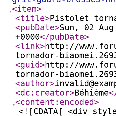
<item
>
<title
>
Pistolet torn
<pubDate
>
Sun, 02 Aug
+0000
</pubDate
>
<link
>
http://www.for
tornador-biaomei.269
<guid
>
http://www.for
tornador-biaomei.269
<author
>
invalid@exam
<dc:creator
>
Béhième
<
<content:encoded
>
<![CDATA[ <div styl