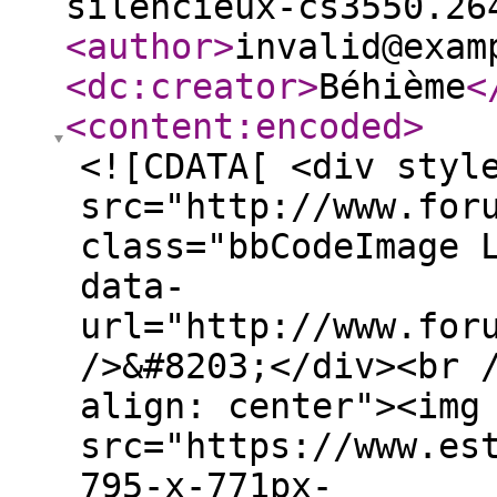
silencieux-cs3550.26
<author
>
invalid@exam
<dc:creator
>
Béhième
<
<content:encoded
>
<![CDATA[ <div styl
src="http://www.for
class="bbCodeImage 
data-
url="http://www.for
/>&#8203;</div><br 
align: center"><img
src="https://www.es
795-x-771px-