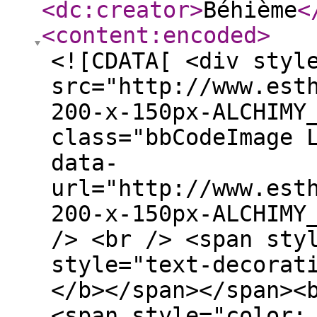
<dc:creator
>
Béhième
<
<content:encoded
>
<![CDATA[ <div styl
src="http://www.est
200-x-150px-ALCHIMY
class="bbCodeImage 
data-
url="http://www.est
200-x-150px-ALCHIMY
/> <br /> <span sty
style="text-decorat
</b></span></span><
<span style="color: