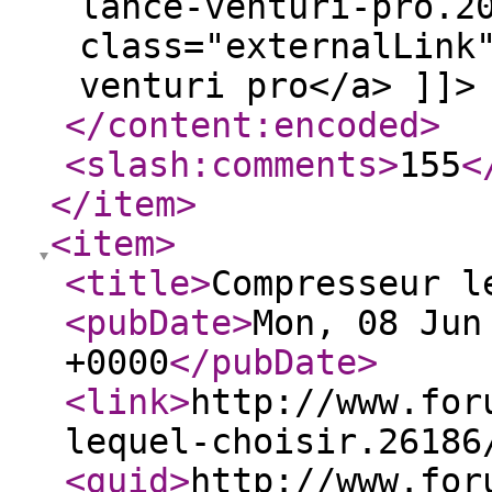
lance-venturi-pro.2
class="externalLink
venturi pro</a> ]]>
</content:encoded
>
<slash:comments
>
155
<
</item
>
<item
>
<title
>
Compresseur l
<pubDate
>
Mon, 08 Jun
+0000
</pubDate
>
<link
>
http://www.for
lequel-choisir.26186
<guid
>
http://www.for