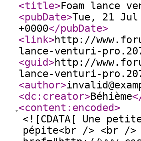
<title
>
Foam lance ve
<pubDate
>
Tue, 21 Jul
+0000
</pubDate
>
<link
>
http://www.for
lance-venturi-pro.20
<guid
>
http://www.for
lance-venturi-pro.20
<author
>
invalid@exam
<dc:creator
>
Béhième
<
<content:encoded
>
<![CDATA[ Une petit
pépite<br /> <br />