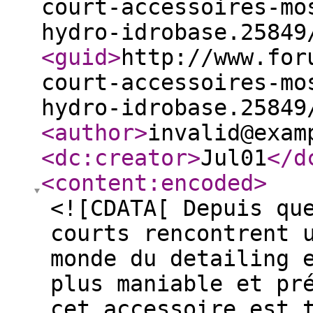
court-accessoires-mo
hydro-idrobase.25849
<guid
>
http://www.for
court-accessoires-mo
hydro-idrobase.25849
<author
>
invalid@exam
<dc:creator
>
Jul01
</d
<content:encoded
>
<![CDATA[ Depuis qu
courts rencontrent 
monde du detailing 
plus maniable et pr
cet accessoire est 