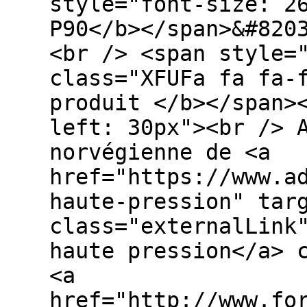
style="font-size: 2
P90</b></span>&#820
<br /> <span style=
class="XFUFa fa fa-
produit </b></span>
left: 30px"><br /> 
norvégienne de <a
href="https://www.a
haute-pression" tar
class="externalLink
haute pression</a> 
<a
href="http://www.fo