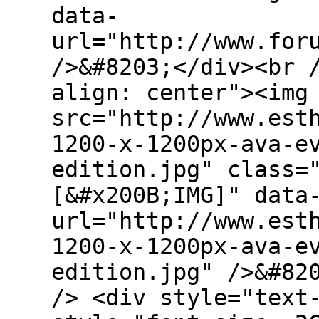
data-
url="http://www.for
/>&#8203;</div><br 
align: center"><img
src="http://www.est
1200-x-1200px-ava-e
edition.jpg" class=
[&#x200B;IMG]" data
url="http://www.est
1200-x-1200px-ava-e
edition.jpg" />&#82
/> <div style="text