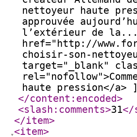
nettoyeur haute pre
approuvée aujourd’h
l’extérieur de la..
href="http://www.fo
choisir-son-nettoye
target="_blank" cla
rel="nofollow">Comm
haute pression</a> 
</content:encoded
>
<slash:comments
>
31
</
</item
>
<item
>