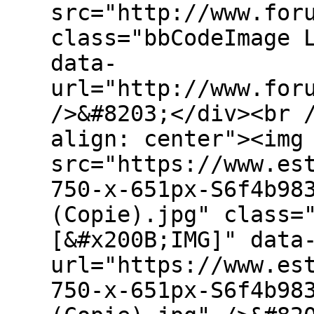
src="http://www.for
class="bbCodeImage 
data-
url="http://www.for
/>&#8203;</div><br 
align: center"><img
src="https://www.es
750-x-651px-S6f4b98
(Copie).jpg" class=
[&#x200B;IMG]" data
url="https://www.es
750-x-651px-S6f4b98