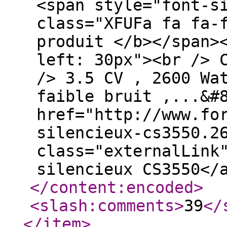
<span style="font-s
class="XFUFa fa fa-
produit </b></span>
left: 30px"><br /> 
/> 3.5 CV , 2600 Wa
faible bruit ,...&#
href="http://www.fo
silencieux-cs3550.2
class="externalLink
silencieux CS3550</
</content:encoded
>
<slash:comments
>
39
</
</item
>