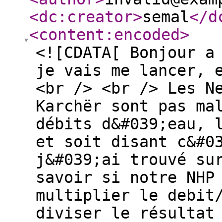
<dc:creator
>
semal
</d
<content:encoded
>
<![CDATA[ Bonjour a
je vais me lancer, 
<br /> <br /> Les N
Karchër sont pas ma
débits d&#039;eau, 
et soit disant c&#0
j&#039;ai trouvé su
savoir si notre NHP
multiplier le debit
diviser le résultat