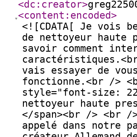
<dc:creator
>
greg2250
<content:encoded
>
<![CDATA[ Je vois b
de nettoyeur haute 
savoir comment inte
caractéristiques.<b
vais essayer de vou
fonctionne.<br /> <
style="font-size: 2
nettoyeur haute pre
</span><br /> <br /
appelé dans notre p
créateur Allemand d