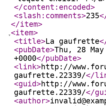
</content:encoded
>
<slash:comments
>
235
<
</item
>
<item
>
<title
>
La gaufrette
<
<pubDate
>
Thu, 28 May
+0000
</pubDate
>
<link
>
http://www.for
gaufrette.22339/
</li
<guid
>
http://www.for
gaufrette.22339/
</gu
<author
>
invalid@exam