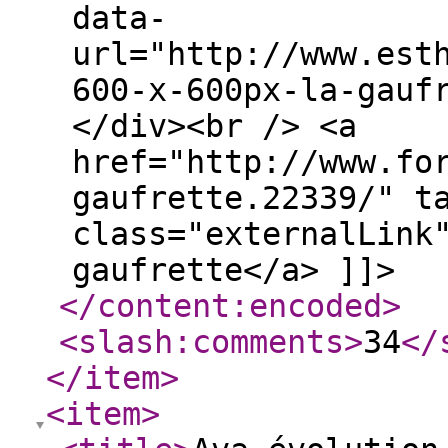
data-
url="http://www.est
600-x-600px-la-gauf
</div><br /> <a
href="http://www.fo
gaufrette.22339/" t
class="externalLink
gaufrette</a> ]]>
</content:encoded
>
<slash:comments
>
34
</
</item
>
<item
>