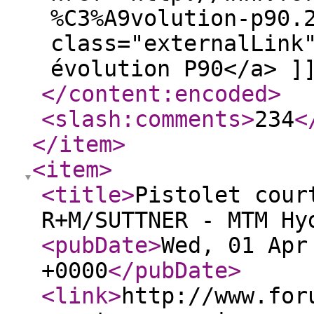
%C3%A9volution-p90.
class="externalLink
évolution P90</a> ]
</content:encoded
>
<slash:comments
>
234
<
</item
>
<item
>
<title
>
Pistolet cour
R+M/SUTTNER - MTM Hy
<pubDate
>
Wed, 01 Apr
+0000
</pubDate
>
<link
>
http://www.for