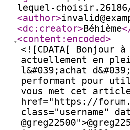
lequel-choisir.26186
<author
>
invalid@exam
<dc:creator
>
Béhième
<
<content:encoded
>
<![CDATA[ Bonjour à
actuellement en ple
l&#039;achat d&#039
performant pour uti
vous met cet articl
href="https://forum
class="username" da
@greg22500">@greg22