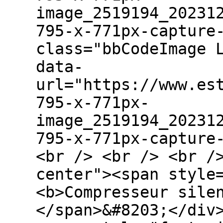
image_2519194_20231
795-x-771px-capture
class="bbCodeImage 
data-
url="https://www.es
795-x-771px-
image_2519194_20231
795-x-771px-capture
<br /> <br /> <br /
center"><span style
<b>Compresseur sile
</span>&#8203;</div