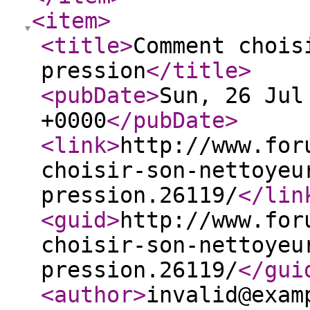
<item
>
<title
>
Comment chois
pression
</title
>
<pubDate
>
Sun, 26 Jul
+0000
</pubDate
>
<link
>
http://www.for
choisir-son-nettoyeu
pression.26119/
</lin
<guid
>
http://www.for
choisir-son-nettoyeu
pression.26119/
</gui
<author
>
invalid@exam