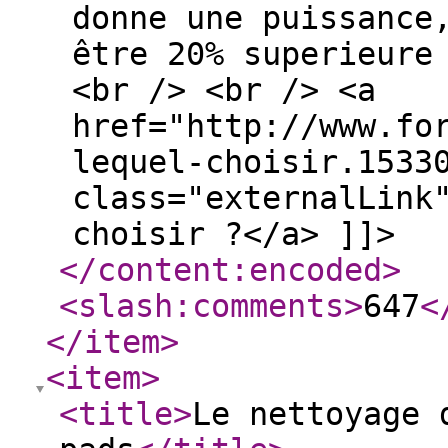
donne une puissance
être 20% superieure
<br /> <br /> <a
href="http://www.fo
lequel-choisir.1533
class="externalLink
choisir ?</a> ]]>
</content:encoded
>
<slash:comments
>
647
<
</item
>
<item
>
<title
>
Le nettoyage 