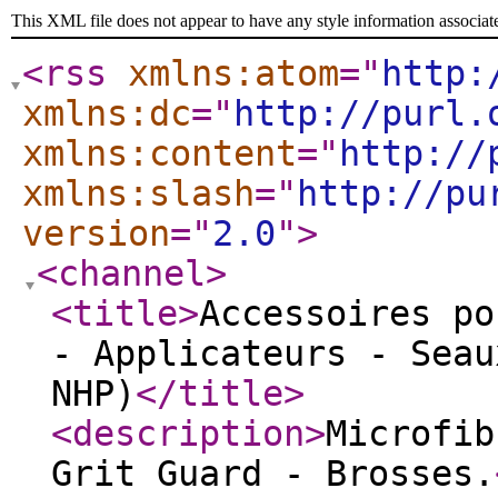
This XML file does not appear to have any style information associat
<rss
xmlns:atom
="
http:
xmlns:dc
="
http://purl.
xmlns:content
="
http://
xmlns:slash
="
http://pu
version
="
2.0
"
>
<channel
>
<title
>
Accessoires po
- Applicateurs - Seau
NHP)
</title
>
<description
>
Microfib
Grit Guard - Brosses.