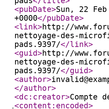
pads
</title
>
<pubDate
>
Sun, 22 Feb
+0000
</pubDate
>
<link
>
http://www.for
nettoyage-des-microf
pads.9397/
</link
>
<guid
>
http://www.for
nettoyage-des-microf
pads.9397/
</guid
>
<author
>
invalid@exam
</author
>
<dc:creator
>
Compte d
<content:encoded
>