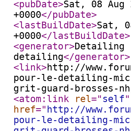
<pubDate
>
Sat, 08 Aug 
+0000
</pubDate
>
<lastBuildDate
>
Sat, 0
+0000
</lastBuildDate
>
<generator
>
Detailing 
detailing
</generator
>
<link
>
http://www.foru
pour-le-detailing-mic
grit-guard-brosses-nh
<atom:link
rel
="
self
"
href
="
http://www.foru
pour-le-detailing-mic
grit-guard-brosses-nh