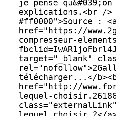
je pense qu&#039;on
explications.<br />
#ff0000">Source : <
href="https://www.2
compresseur-element
fbclid=IwAR1joFbrl4
target="_blank" cla
rel="nofollow">2Gal
télécharger...</b><
href="http://www.fo
lequel-choisir.2618
class="externalLink
lequel choisir ?</a