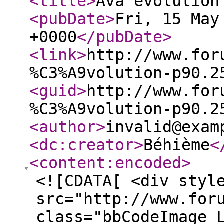
<title
>
Ava évolution
<pubDate
>
Fri, 15 May
+0000
</pubDate
>
<link
>
http://www.for
%C3%A9volution-p90.2
<guid
>
http://www.for
%C3%A9volution-p90.2
<author
>
invalid@exam
<dc:creator
>
Béhième
<
<content:encoded
>
<![CDATA[ <div styl
src="http://www.for
class="bbCodeImage 