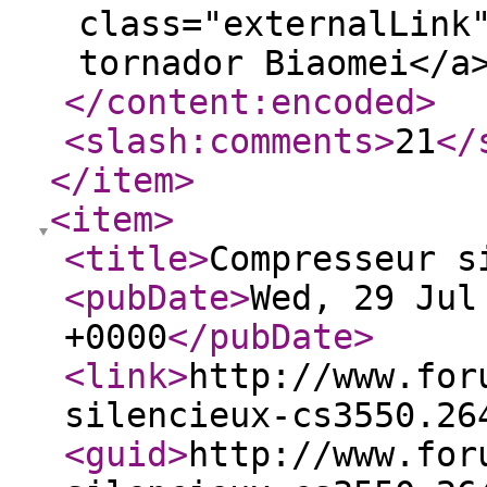
class="externalLink
tornador Biaomei</a
</content:encoded
>
<slash:comments
>
21
</
</item
>
<item
>
<title
>
Compresseur s
<pubDate
>
Wed, 29 Jul
+0000
</pubDate
>
<link
>
http://www.for
silencieux-cs3550.26
<guid
>
http://www.for