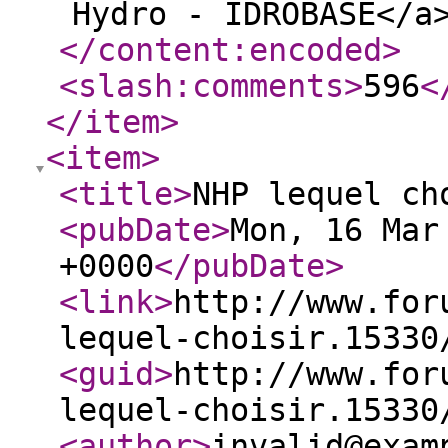
Hydro - IDROBASE</a
</content:encoded
>
<slash:comments
>
596
<
</item
>
<item
>
<title
>
NHP lequel ch
<pubDate
>
Mon, 16 Mar
+0000
</pubDate
>
<link
>
http://www.for
lequel-choisir.15330
<guid
>
http://www.for
lequel-choisir.15330
<author
>
invalid@exam