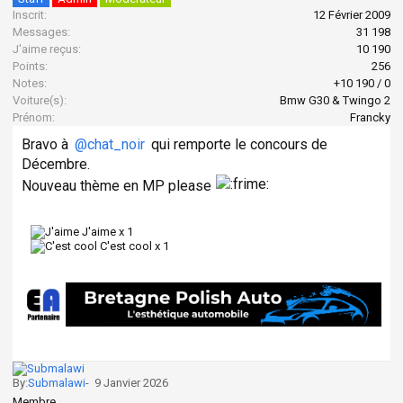
Inscrit:
12 Février 2009
Messages:
31 198
J'aime reçus:
10 190
Points:
256
Notes:
+10 190
/
0
Voiture(s):
Bmw G30 & Twingo 2
Prénom:
Francky
Bravo à
@chat_noir
qui remporte le concours de
Décembre.
Nouveau thème en MP please
J'aime x
1
C'est cool x
1
By:
Submalawi
-
9 Janvier 2026
Membre