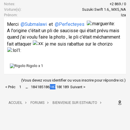
Notes:
+2 869
/
0
Voiture(s):
Suzuki Swift 1.6_ MX5_NA
Prénom:
Iza
Merci
@Submalawi
et
@Perfecteyes
A l'origine c'était un pli de saucisse qui était prévu mais
quand j'ai voulu faire la photo , le pli c'était méchamment
fait attaquer
je me suis rabattue sur le chorizo
Rigolo x
1
(Vous devez vous identifier ou vous inscrire pour répondre ici.)
< Préc
1
184
185
186
187
188
189
Suivant >
←
ACCUEIL
FORUMS
BIENVENUE SUR ESTHAUTO
ANNONCES ET SUPPORT
LES CONCOURS