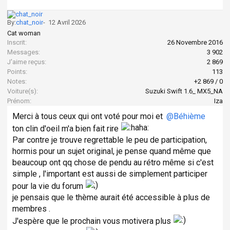
By:
chat_noir
-
12 Avril 2026
Cat woman
Inscrit:
26 Novembre 2016
Messages:
3 902
J'aime reçus:
2 869
Points:
113
Notes:
+2 869
/
0
Voiture(s):
Suzuki Swift 1.6_ MX5_NA
Prénom:
Iza
Merci à tous ceux qui ont voté pour moi et
@Béhième
ton clin d'oeil m'a bien fait rire
Par contre je trouve regrettable le peu de participation,
hormis pour un sujet original, je pense quand même que
beaucoup ont qq chose de pendu au rétro même si c'est
simple , l'important est aussi de simplement participer
pour la vie du forum
je pensais que le thème aurait été accessible à plus de
membres .
J'espère que le prochain vous motivera plus