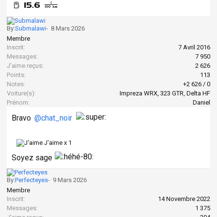
By:
Submalawi
-
8 Mars 2026
Membre
Inscrit:
7 Avril 2016
Messages:
7 950
J'aime reçus:
2 626
Points:
113
Notes:
+2 626
/
0
Voiture(s):
Impreza WRX, 323 GTR, Delta HF
Prénom:
Daniel
Bravo
@chat_noir
J'aime x
1
Soyez sage
By:
Perfecteyes
-
9 Mars 2026
Membre
Inscrit:
14 Novembre 2022
Messages:
1 375