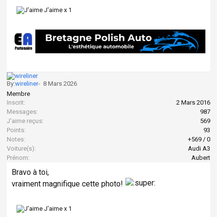
J'aime x
1
By:
wireliner
-
8 Mars 2026
Membre
Inscrit:
2 Mars 2016
Messages:
987
J'aime reçus:
569
Points:
93
Notes:
+569
/
0
Voiture(s):
Audi A3
Prénom:
Aubert
Bravo à toi,
vraiment magnifique cette photo!
J'aime x
1