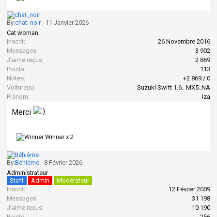
By:
chat_noir
-
11 Janvier 2026
Cat woman
Inscrit:
26 Novembre 2016
Messages:
3 902
J'aime reçus:
2 869
Points:
113
Notes:
+2 869
/
0
Voiture(s):
Suzuki Swift 1.6_ MX5_NA
Prénom:
Iza
Merci
Winner x
2
By:
Béhième
-
8 Février 2026
Administrateur
Staff
Admin
Modérateur
Inscrit:
12 Février 2009
Messages:
31 198
J'aime reçus:
10 190
Points:
256