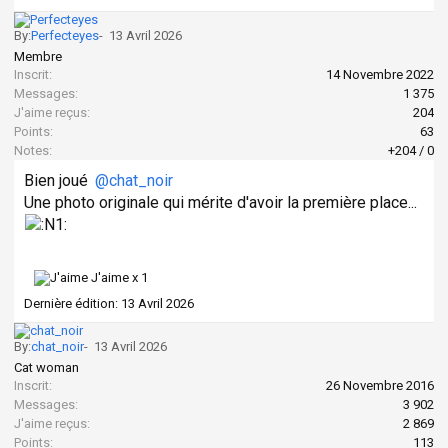
By:
Perfecteyes
-
13 Avril 2026
Membre
Inscrit:
14 Novembre 2022
Messages:
1 375
J'aime reçus:
204
Points:
63
Notes:
+204
/
0
Bien joué
@chat_noir
Une photo originale qui mérite d'avoir la première place...
J'aime x
1
Dernière édition:
13 Avril 2026
By:
chat_noir
-
13 Avril 2026
Cat woman
Inscrit:
26 Novembre 2016
Messages:
3 902
J'aime reçus:
2 869
Points:
113