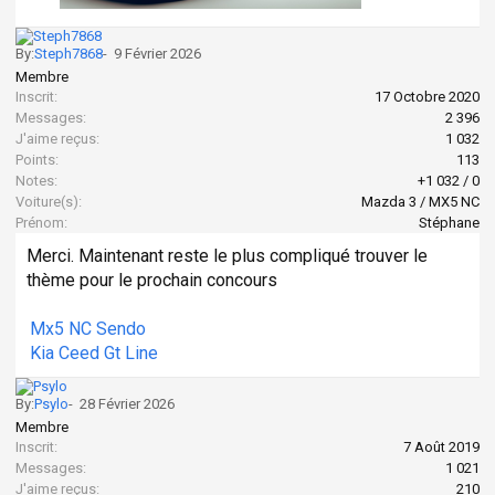
By:
Steph7868
-
9 Février 2026
Membre
Inscrit:
17 Octobre 2020
Messages:
2 396
J'aime reçus:
1 032
Points:
113
Notes:
+1 032
/
0
Voiture(s):
Mazda 3 / MX5 NC
Prénom:
Stéphane
Merci. Maintenant reste le plus compliqué trouver le
thème pour le prochain concours
Mx5 NC Sendo
Kia Ceed Gt Line
By:
Psylo
-
28 Février 2026
Membre
Inscrit:
7 Août 2019
Messages:
1 021
J'aime reçus:
210