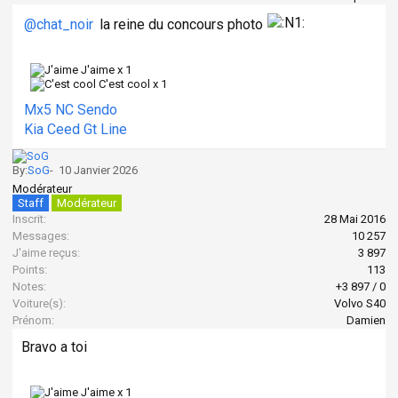
@chat_noir
la reine du concours photo
J'aime x
1
C'est cool x
1
Mx5 NC Sendo
Kia Ceed Gt Line
By:
SoG
-
10 Janvier 2026
Modérateur
Staff
Modérateur
Inscrit:
28 Mai 2016
Messages:
10 257
J'aime reçus:
3 897
Points:
113
Notes:
+3 897
/
0
Voiture(s):
Volvo S40
Prénom:
Damien
Bravo a toi
J'aime x
1