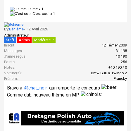
J'aime x
1
C'est cool x
1
By:
Béhième
-
12 Avril 2026
Administrateur
Staff
Admin
Modérateur
Inscrit:
12 Février 2009
Messages:
31 198
J'aime reçus:
10 190
Points:
256
Notes:
+10 190
/
0
Voiture(s):
Bmw G30 & Twingo 2
Prénom:
Francky
Bravo à
@chat_noir
qui remporte le concours
Comme dab, nouveau thème en MP