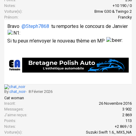
Notes:
+10 190
/
0
Voiture(s):
Bmw G30 & Twingo 2
Prénom:
Francky
Bravo
@Steph7868
tu remportes le concours de Janvier
Si tu peux m'envoyer le nouveau thème en MP
By:
chat_noir
-
8 Février 2026
Cat woman
Inscrit:
26 Novembre 2016
Messages:
3 902
J'aime reçus:
2 869
Points:
113
Notes:
+2 869
/
0
Voiture(s):
Suzuki Swift 1.6_ MX5_NA