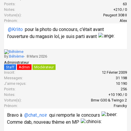
Points:
63
Notes:
+210
/
0
Voiture(s):
Peugeot 308 II
Prénom:
Alex
@Krlito
pour la photo du concours, c'était avant
l'ouverture du magasin lol, je suis parti avant
By:
Béhième
-
8 Mars 2026
Administrateur
Staff
Admin
Modérateur
Inscrit:
12 Février 2009
Messages:
31 198
J'aime reçus:
10 190
Points:
256
Notes:
+10 190
/
0
Voiture(s):
Bmw G30 & Twingo 2
Prénom:
Francky
Bravo à
@chat_noir
qui remporte le concours
Comme dab, nouveau thème en MP