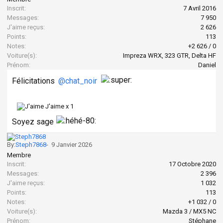
Inscrit:
7 Avril 2016
Messages:
7 950
J'aime reçus:
2 626
Points:
113
Notes:
+2 626
/
0
Voiture(s):
Impreza WRX, 323 GTR, Delta HF
Prénom:
Daniel
Félicitations
@chat_noir
J'aime x
1
Soyez sage
By:
Steph7868
-
9 Janvier 2026
Membre
Inscrit:
17 Octobre 2020
Messages:
2 396
J'aime reçus:
1 032
Points:
113
Notes:
+1 032
/
0
Voiture(s):
Mazda 3 / MX5 NC
Prénom:
Stéphane