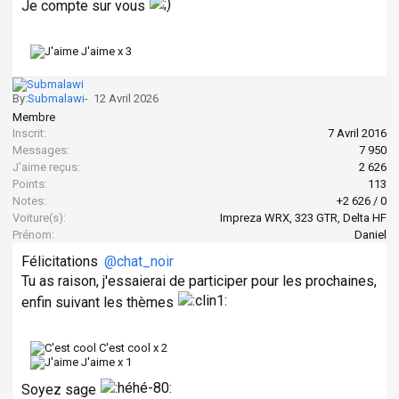
Je compte sur vous
J'aime x
3
By:
Submalawi
-
12 Avril 2026
Membre
Inscrit:
7 Avril 2016
Messages:
7 950
J'aime reçus:
2 626
Points:
113
Notes:
+2 626
/
0
Voiture(s):
Impreza WRX, 323 GTR, Delta HF
Prénom:
Daniel
Félicitations
@chat_noir
Tu as raison, j'essaierai de participer pour les prochaines,
enfin suivant les thèmes
C'est cool x
2
J'aime x
1
Soyez sage