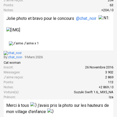
J'aime reçus:
204
Points:
63
Notes:
+204
/
0
Jolie photo et bravo pour le concours
@chat_noir
J'aime x
1
By:
chat_noir
-
9 Mars 2026
Cat woman
Inscrit:
26 Novembre 2016
Messages:
3 902
J'aime reçus:
2 869
Points:
113
Notes:
+2 869
/
0
Voiture(s):
Suzuki Swift 1.6_ MX5_NA
Prénom:
Iza
Merci à tous
j'avais pris la photo sur les hauteurs de
mon village d'enfance