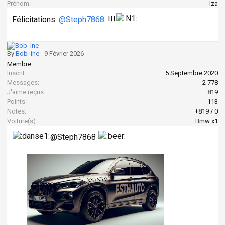
Prénom:
Iza
Félicitations
@Steph7868
!!!
By:
Bob_ine
-
9 Février 2026
Membre
Inscrit:
5 Septembre 2020
Messages:
2 778
J'aime reçus:
819
Points:
113
Notes:
+819
/
0
Voiture(s):
Bmw x1
@Steph7868